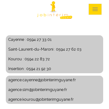
Aller
au
Toggle
contenu
navigat
principal
Cayenne : 0594 27 33 01
Saint-Laurent-du-Maroni : 0594 27 62 03
Kourou : 0594 22 83 72
Insertion : 0594 21 92 30
agence.cayenne@jobinterimguyane.fr
agence.slm@jobinterimguyane.fr
agence.kourou@jobinterimguyane.fr