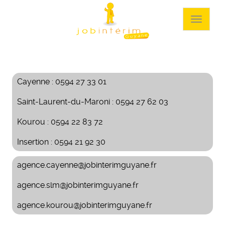
Aller
au
Toggle
contenu
navigat
principal
Cayenne : 0594 27 33 01
Saint-Laurent-du-Maroni : 0594 27 62 03
Kourou : 0594 22 83 72
Insertion : 0594 21 92 30
agence.cayenne@jobinterimguyane.fr
agence.slm@jobinterimguyane.fr
agence.kourou@jobinterimguyane.fr